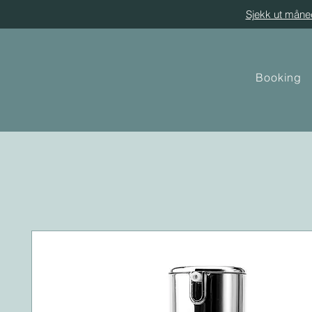
Sjekk ut måne
Booking