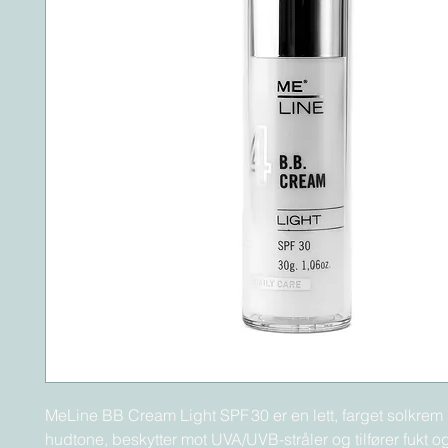
MeLine BB Cream Light SPF 30 er en lett, farget solkrem 
hudtone, beskytter mot UVA/UVB-stråler og tilfører fukt 