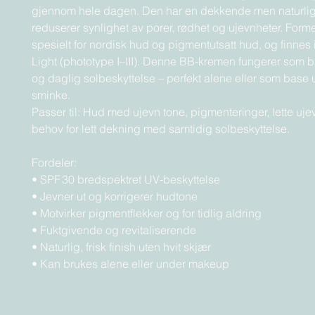
gjennom hele dagen. Den har en dekkende men naturlig
reduserer synlighet av porer, rødhet og ujevnheter. Formel
spesielt for nordisk hud og pigmentutsatt hud, og finnes
Light (phototype I–III). Denne BB-kremen fungerer som
og daglig solbeskyttelse – perfekt alene eller som base 
sminke.
Passer til: Hud med ujevn tone, pigmenteringer, lette uj
behov for lett dekning med samtidig solbeskyttelse.
Fordeler:
• SPF 30 bredspektret UV‑beskyttelse
• Jevner ut og korrigerer hudtone
• Motvirker pigmentflekker og for tidlig aldring
• Fuktgivende og revitaliserende
• Naturlig, frisk finish uten hvit skjær
• Kan brukes alene eller under makeup