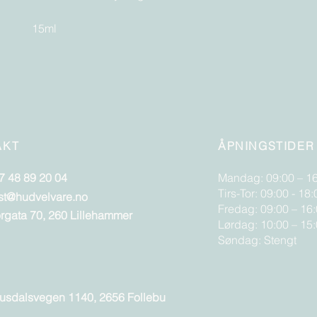
15ml
AKT
ÅPNINGSTIDER
7 48 89 20 04
Mandag: 09:00 – 1
Tirs-Tor: 09:00 - 18:
st@hudvelvare.no
Fredag: 09:00 – 16
orgata 70, 260 Lillehammer
Lørdag: 10:00 – 15
Søndag: Stengt
usdalsvegen 1140, 2656 Follebu