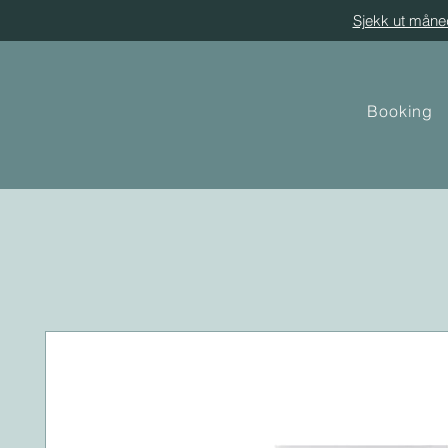
Sjekk ut måne
Booking