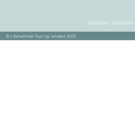
Salgsvilkår
/
Personvern
© Lillehammer hud og velvære 2025