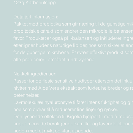
123g Karbonutslipp
Detaljert informasjon:
Pakket med prebiotika som gir næring til de gunstige mi
probitotisk ekstrakt som endrer den mikrobielle balansen
favør. Produktet er også pH-balansert og inkluderer ing
etterligner hudens naturlige lipider, noe som sikrer et en
for de gunstige mikrobene. Et svært effektivt produkt so
alle problemer i området rundt øynene.
Nøkkelingredienser:
Passer for de fleste sensitive hudtyper ettersom det inkl
nivåer med Aloe Vera ekstrakt som fukter, helbreder og 
betennelser.
Lavmolekulær hyaluronsyre tilfører intens fuktighet og gir
noe som bidrar til å reduserer fine linjer og rynker.
Den lysnende effekten til Kigelia hjelper til med å redus
ringer, mens de beroligende kamille- og lavendeloljene e
huden med et mykt og klart utseende.