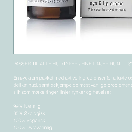
PASSER TIL ALLE HUDTYPER / FINE LINJER RUNDT Ø
En øyekrem pakket med aktive ingredienser for å fukte og
delikat hud, samt bekjempe de mest vanlige problemen
slik som mørke ringer, linjer, rynker og hevelser.
99% Naturlig
85% Økologisk
100% Vegansk
100% Dyrevennlig