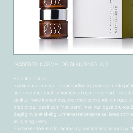
PASSER TIL NORMAL OG BLANDINGSHUD
Produktdetaljer:
medium-rik formula, jevner hudtonen, balanserende på fe
hudområder, ideell for kombinert og normal hud, forbed
struktur, høye konsentrasjoner med styrkende omegaolje
prebiotica, ideell som "nattkrem", men kan også brukes 
daglig hvis ønskelig, utmerket reisestørrelse, føles som
av olje og krem.
En styrkende krem for normal og kombinasjonshud. 5x 1