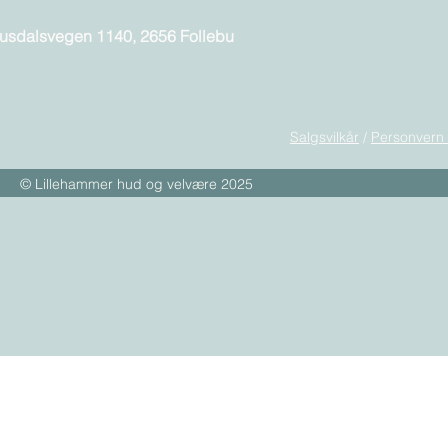
usdalsvegen 1140, 2656 Follebu
Salgsvilkår
/
Personvern
© Lillehammer hud og velvære 2025