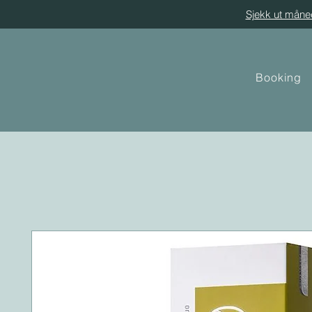
Sjekk ut måne
Booking