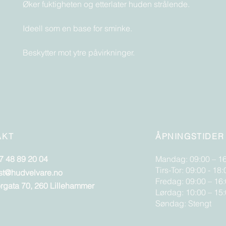
Øker fuktigheten og etterlater huden strålende.
Ideell som en base for sminke.
Beskytter mot ytre påvirkninger.
AKT
ÅPNINGSTIDER
7 48 89 20 04
Mandag: 09:00 – 1
Tirs-Tor: 09:00 - 18:
st@hudvelvare.no
Fredag: 09:00 – 16
orgata 70, 260 Lillehammer
Lørdag: 10:00 – 15
Søndag: Stengt