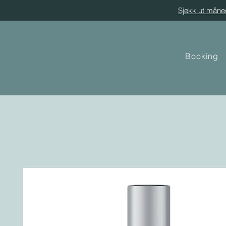
Sjekk ut måne
Booking