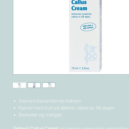
Intensivt behandlende fotkrem
Fjerner hard hud på føttene i løpet av 28 dager.
Beskytter og mykgjør.
Gehwol Callus Cream
gir intensiv pleie med umiddelbar 