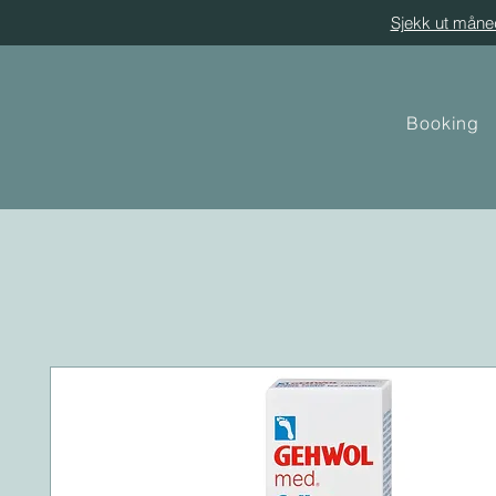
Sjekk ut måne
Booking