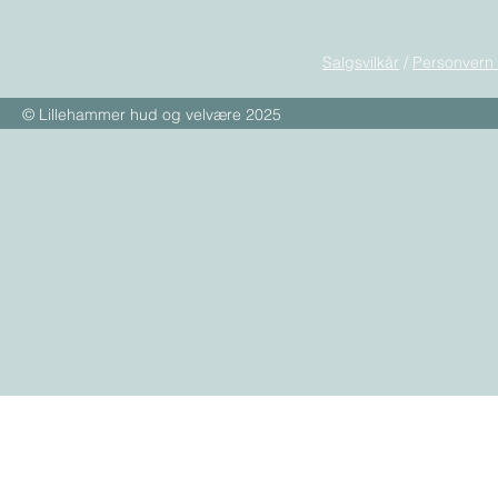
Salgsvilkår
/
Personvern
© Lillehammer hud og velvære 2025