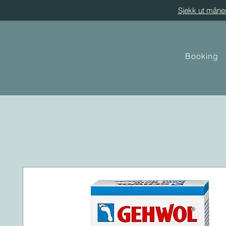
Sjekk ut måne
Booking