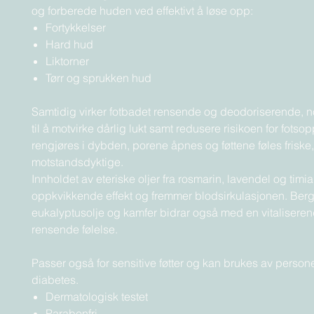
og forberede huden ved effektivt å løse opp:
Fortykkelser
Hard hud
Liktorner
Tørr og sprukken hud
Samtidig virker fotbadet rensende og deodoriserende, n
til å motvirke dårlig lukt samt redusere risikoen for fots
rengjøres i dybden, porene åpnes og føttene føles frisk
motstandsdyktige.
Innholdet av eteriske oljer fra rosmarin, lavendel og timia
oppkvikkende effekt og fremmer blodsirkulasjonen. Bergf
eukalyptusolje og kamfer bidrar også med en vitalisere
rensende følelse.
Passer også for sensitive føtter og kan brukes av perso
diabetes.
Dermatologisk testet
Parabenfri