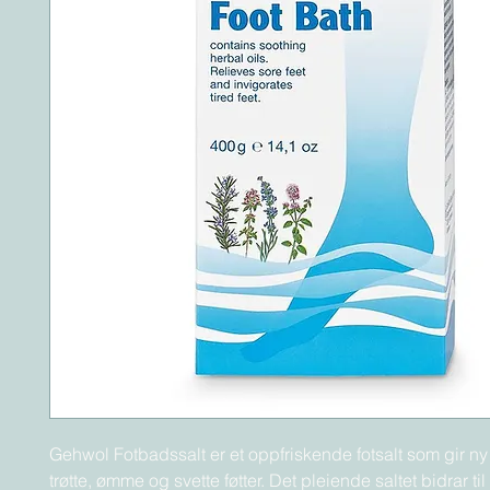
Gehwol Fotbadssalt er et oppfriskende fotsalt som gir ny 
trøtte, ømme og svette føtter. Det pleiende saltet bidrar ti