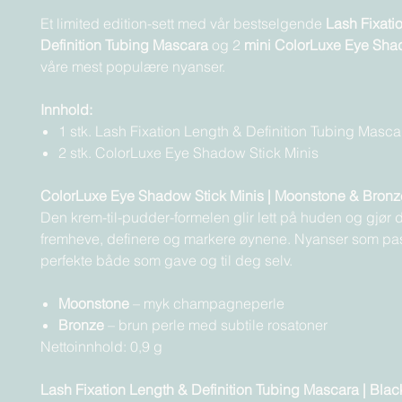
Et limited edition-sett med vår bestselgende
Lash Fixati
Definition Tubing Mascara
og 2
mini ColorLuxe Eye Sha
våre mest populære nyanser.
Innhold:
1 stk. Lash Fixation Length & Definition Tubing Masca
2 stk. ColorLuxe Eye Shadow Stick Minis
ColorLuxe Eye Shadow Stick Minis | Moonstone & Bronz
Den krem-til-pudder-formelen glir lett på huden og gjør d
fremheve, definere og markere øynene. Nyanser som pas
perfekte både som gave og til deg selv.
Moonstone
– myk champagneperle
Bronze
– brun perle med subtile rosatoner
Nettoinnhold: 0,9 g
Lash Fixation Length & Definition Tubing Mascara | Blac