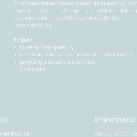
En smudge-resistent mascara med tubing-teknologi som 
separerer vippene for et lengre og mer definert uttrykk. F
med varmt vann – uten behov for makeupfjerner.
Nettoinnhold: 8 g
Fordeler:
Enkel og presis påføring
Glansfulle, naturlige nyanser som fremhever øynene
Langvarig mascara uten klumping
Cruelty-free
AKT
ÅPNINGSTIDER
7 48 89 20 04
Mandag: 09:00 – 1