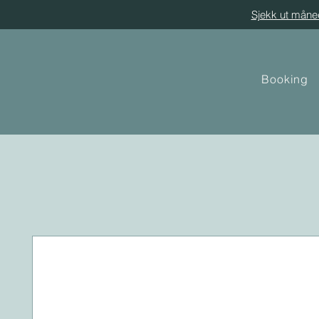
Sjekk ut måne
Booking