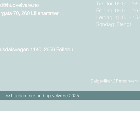
Tirs-Tor: 09:00 - 18:
st@hudvelvare.no
Fredag: 09:00 – 16
orgata 70, 260 Lillehammer
Lørdag: 10:00 – 15
Søndag: Stengt
usdalsvegen 1140, 2656 Follebu
Salgsvilkår
/
Personvern
© Lillehammer hud og velvære 2025