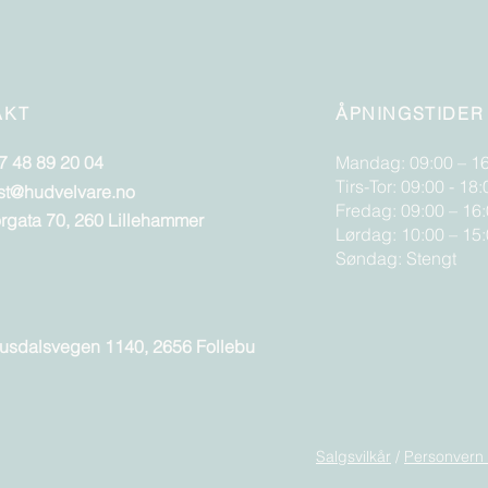
AKT
ÅPNINGSTIDER
7 48 89 20 04
Mandag: 09:00 – 1
Tirs-Tor: 09:00 - 18:
st@hudvelvare.no
Fredag: 09:00 – 16
orgata 70, 260 Lillehammer
Lørdag: 10:00 – 15
Søndag: Stengt
usdalsvegen 1140, 2656 Follebu
Salgsvilkår
/
Personvern