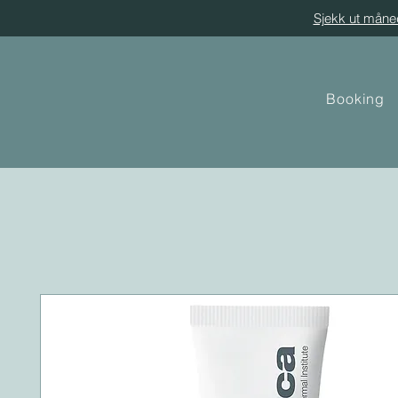
Sjekk ut måne
Booking