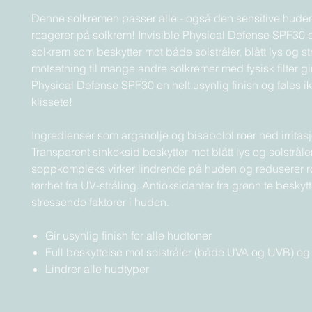
Denne solkremen passer alle - også den sensitive hude
reagerer på solkrem! Invisible Physical Defense SPF30 er
solkrem som beskytter mot både solstråler, blått lys og st
motsetning til mange andre solkremer med fysisk filter gir
Physical Defense SPF30 en helt usynlig finish og føles i
klissete!
Ingredienser som arganolje og bisabolol roer ned irritas
Transparent sinkoksid beskytter mot blått lys og solstråler
soppkompleks virker lindrende på huden og reduserer 
tørrhet fra UV-stråling. Antioksidanter fra grønn te beskyt
stressende faktorer i huden.
Gir usynlig finish for alle hudtoner
Full beskyttelse mot solstråler (både UVA og UVB) og b
Lindrer alle hudtyper