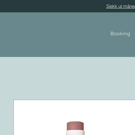
Sjekk ut måne
Booking