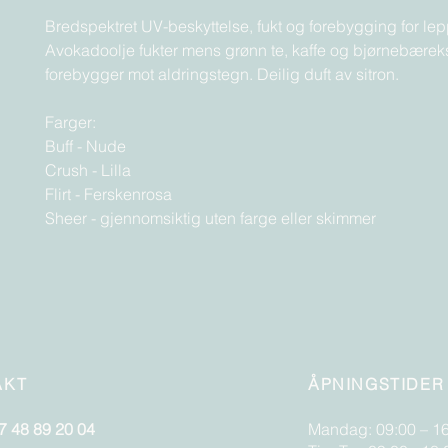
Bredspektret UV-beskyttelse, fukt og forebygging for le
Avokadoolje fukter mens grønn te, kaffe og bjørnebæreks
forebygger mot aldringstegn. Deilig duft av sitron.
Farger:
Buff - Nude
Crush - Lilla
Flirt - Ferskenrosa
Sheer - gjennomsiktig uten farge eller skimmer
AKT
ÅPNINGSTIDER
7 48 89 20 04
Mandag: 09:00 – 1