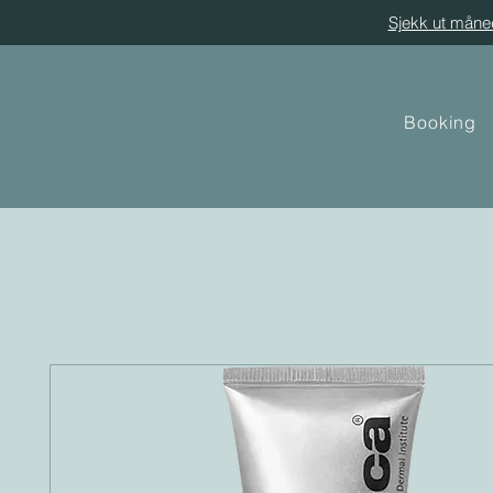
Sjekk ut måne
Booking